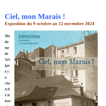
Ciel, mon Marais !
Exposition du 9 octobre au 12 novembre 2024
Ma
da
me
de
Sév
ign
é y
a
che
rch
é le
bon