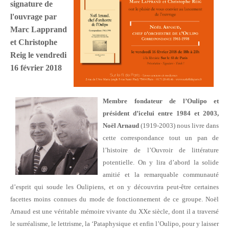
signature de
l'ouvrage par
Marc
Lapprand
et Christophe
Reig
le
vendredi
16 février 2018
Membre fondateur de l’Oulipo et
président d’icelui entre 1984 et 2003,
Noël Arnaud
(1919-2003) nous livre dans
cette correspondance tout un pan de
l’histoire de l’Ouvroir de littérature
potentielle. On y lira d’abord la solide
amitié et la remarquable communauté
d’esprit qui soude les Oulipiens, et on y découvrira peut-être certaines
facettes moins connues du mode de fonctionnement de ce groupe. Noël
Arnaud est une véritable mémoire vivante du XXe siècle, dont il a traversé
le surréalisme, le lettrisme, la ‘Pataphysique et enfin l’Oulipo, pour y laisser