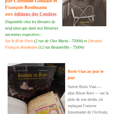
par Christelle Gonzalo et
François Roulmann
aux
éditions des Cendres
Disponible chez les libraires de
neuf ainsi que dans nos librairies
anciennes respectives :
Sur le fil de Paris
(2 rue de l'Ave Maria - 75004) et
Librairie
François Roulmann
(12 rue Beautreillis - 75004)
Boris Vian au jour le
jour
Suivre Boris Vian —
alias Bison Ravi — sur la
piste
de son destin, en
replaçant l’oeuvre
foisonnante
de l’écrivain,