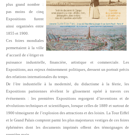
plus grand nombre :
pas moins de cinq
Expositions furent
ainsi organisées entre
1855 et 1900.
Ces foires mondiales
permettaient à la ville
d’accueil de s’ériger en
puissance industrielle, financière, artistique et commerciale. Les
Expositions, aux enjeux éminemment
politiques, dressent un portrait précis
des relations internationales du temps.
De l’ère industrielle à la modernité, du didactisme à la
féerie, les
Expositions parisiennes révèlent le glissement opéré à travers ces
événements : les premières Expositions
regorgent d’inventions et de
révolutions techniques et scientifiques, lorsque celles de 1889 et surtout de
1900
témoignent de l’explosion des attractions et des loisirs. La Tour Eiffel
et le Grand Palais comptent parmi les plus majestueux vestiges de ces foires
éphémères dont les
documents imprimés offrent des témoignages de
première main.