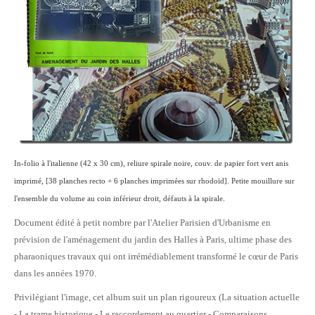
In-folio à l'italienne (42 x 30 cm), reliure spirale noire, couv. de papier fort vert anis
imprimé, [38 planches recto + 6 planches imprimées sur rhodoïd]. Petite mouillure sur
l'ensemble du volume au coin inférieur droit, défauts à la spirale.
Document édité à petit nombre par l'Atelier Parisien d'Urbanisme en
prévision de l'aménagement du jardin des Halles à Paris, ultime phase des
pharaoniques travaux qui ont irrémédiablement transformé le cœur de Paris
dans les années 1970.
Privilégiant l'image, cet album suit un plan rigoureux (La situation actuelle
- La trame historique - Le raccordement au quartier - Comparaisons