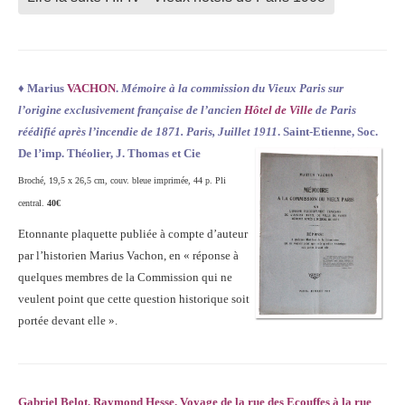
♦
Marius
VACHON
.
Mémoire à la commission du Vieux Paris sur
l’origine exclusivement
française de l’ancien
Hôtel de Ville
de Paris
réédifié après l’incendie de 1871. Paris, Juillet 1911
. Saint-Etienne, Soc.
De l’imp. Théolier, J. Thomas et Cie
Broché, 19,5 x 26,5 cm, couv. bleue imprimée, 44 p. Pli
central.
40€
Etonnante plaquette publiée à compte d’auteur
par l’historien Marius Vachon, en « réponse à
quelques membres de la Commission qui ne
veulent point que cette question historique soit
portée devant elle ».
Gabriel Belot, Raymond Hesse. Voyage de la rue des Ecouffes à la rue