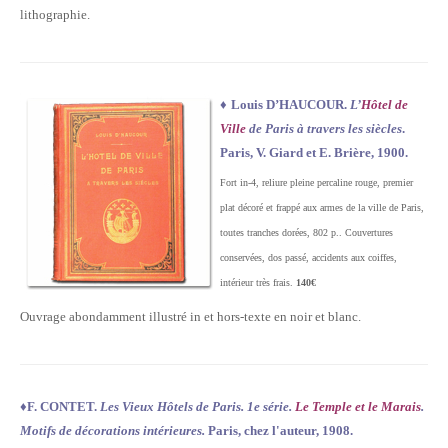
lithographie.
♦
Louis D’HAUCOUR.
L’
Hôtel de
Ville
de Paris à travers les siècles
.
Paris, V. Giard et E. Brière, 1900.
Fort in-4, reliure pleine percaline rouge, premier
plat décoré et frappé aux armes de la ville de Paris,
toutes tranches dorées, 802 p.. Couvertures
conservées, dos passé, accidents aux coiffes,
intérieur très frais.
140€
Ouvrage abondamment illustré in et hors-texte en noir et blanc.
♦
F. CONTET.
Les Vieux Hôtels de Paris. 1e série.
Le Temple et le Marais
.
Motifs de décorations intérieures.
Paris, chez l'auteur, 1908.