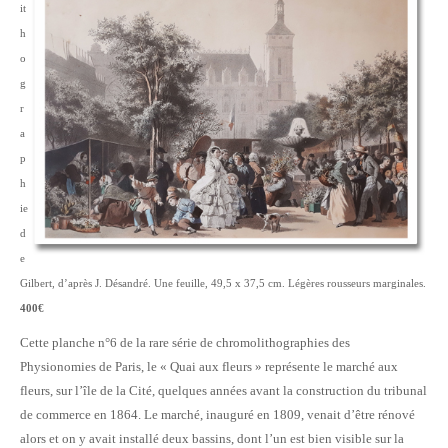
it
h
o
g
r
a
p
h
ie
d
e
Gilbert, d’après J. Désandré. Une feuille, 49,5 x 37,5 cm. Légères rousseurs marginales.
400€
Cette planche n°6 de la rare série de chromolithographies des
Physionomies de Paris, le « Quai aux fleurs » représente le marché aux
fleurs, sur l’île de la Cité, quelques années avant la construction du tribunal
de commerce en 1864. Le marché, inauguré en 1809, venait d’être rénové
alors et on y avait installé deux bassins, dont l’un est bien visible sur la