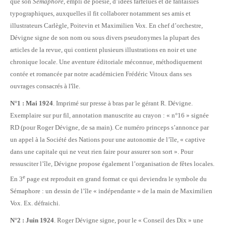
que son
Sémaphore
, empli de poésie, d’idées farfelues et de fantaisies
typographiques, auxquelles il fit collaborer notamment ses amis et
illustrateurs Carlègle, Poitevin et Maximilien Vox. En chef d’orchestre,
Dévigne signe de son nom ou sous divers pseudonymes la plupart des
articles de la revue, qui contient plusieurs illustrations en noir et une
chronique locale. Une aventure éditoriale méconnue, méthodiquement
contée et romancée par notre académicien Frédéric Vitoux dans ses
ouvrages consacrés à l'île.
N°1 : Mai 1924
. Imprimé sur presse à bras par le gérant R. Dévigne.
Exemplaire sur pur fil, annotation manuscrite au crayon : « n°16 » signée
RD (pour Roger Dévigne, de sa main). Ce numéro princeps s’annonce par
un appel à la Société des Nations pour une autonomie de l’île, « captive
dans une capitale qui ne veut rien faire pour assurer son sort ». Pour
ressusciter l’île, Dévigne propose également l’organisation de fêtes locales.
e
En 3
page est reproduit en grand format ce qui deviendra le symbole du
Sémaphore : un dessin de l’île « indépendante » de la main de Maximilien
Vox. Ex. défraichi.
N°2 : Juin 1924
. Roger Dévigne signe, pour le « Conseil des Dix » une