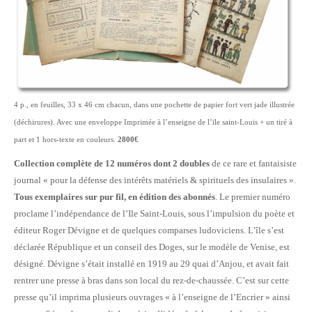
4 p., en feuilles, 33 x 46 cm chacun, dans une pochette de papier fort vert jade illustrée
(déchirures). Avec une enveloppe Imprimée à l’enseigne de l’ïle saint-Louis + un tiré à
part et 1 hors-texte en couleurs.
2800€
Collection complète de 12 numéros dont 2 doubles
de ce rare et fantaisiste
journal « pour la défense des intérêts matériels & spirituels des insulaires ».
Tous exemplaires sur pur fil, en édition des abonnés
. Le premier numéro
proclame l’indépendance de l’Ile Saint-Louis, sous l’impulsion du poète et
éditeur Roger Dévigne et de quelques comparses ludoviciens. L’île s’est
déclarée République et un conseil des Doges, sur le modèle de Venise, est
désigné. Dévigne s’était installé en 1919 au 29 quai d’Anjou, et avait fait
rentrer une presse à bras dans son local du rez-de-chaussée. C’est sur cette
presse qu’il imprima plusieurs ouvrages « à l’enseigne de l’Encrier » ainsi