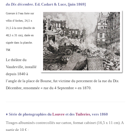
du Dix décembre.
Ed. Cadart & Luce, [juin 1869]
Gravure à l’eau forte sur
vélin d’Arches, 24,5 x
21,5 à la cuve (feuille de
48,5 x 31 cm), datée en
signée dans la planche.
75€
Le théâtre du
Vaudeville, installé
depuis 1840 à
l’angle de la place de Bourse, fut victime du percement de la rue du Dix
Décembre, renommée « rue du 4 Septembre » en 1870.
♦
Série de photographies du
Louvre
et des
Tuileries
, vers 1860
Tirages albuminés contrecollés sur carton, format cabinet (16,5 x 11 cm). A
partir de 10 € :