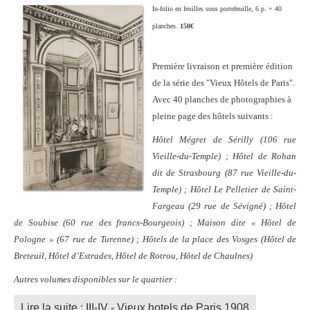
In-folio en feuilles sous portefeuille, 6 p. + 40
planches.
150€
Première livraison et première édition
de la série des "Vieux Hôtels de Paris".
Avec 40 planches de photographies à
pleine page des hôtels suivants :
Hôtel Mégret de Sérilly (106 rue
Vieille-du-Temple) ; Hôtel de Rohan
dit de Strasbourg (87 rue Vieille-du-
Temple) ; Hôtel Le Pelletier de Saint-
Fargeau (29 rue de Sévigné) ; Hôtel
de Soubise (60 rue des francs-Bourgeois) ; Maison dite « Hôtel de
Pologne » (67 rue de Turenne) ; Hôtels de la place des Vosges (Hôtel de
Breteuil, Hôtel d’Estrades, Hôtel de Rotrou, Hôtel de Chaulnes)
Autres volumes disponibles sur le quartier :
Lire la suite : III-IV - Vieux hotels de Paris 1908