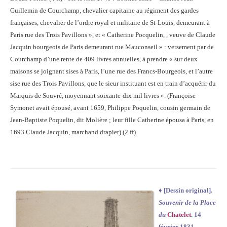
Guillemin de Courchamp, chevalier capitaine au régiment des gardes
françaises, chevalier de l’ordre royal et militaire de St-Louis, demeurant à
Paris rue des Trois Pavillons », et « Catherine Pocquelin, , veuve de Claude
Jacquin bourgeois de Paris demeurant rue Mauconseil » : versement par de
Courchamp d’une rente de 409 livres annuelles, à prendre « sur deux
maisons se joignant sises à Paris, l’une rue des Francs-Bourgeois, et l’autre
sise rue des Trois Pavillons, que le sieur instituant est en train d’acquérir du
Marquis de Souvré, moyennant soixante-dix mil livres ». (Françoise
Symonet avait épousé, avant 1659, Philippe Poquelin, cousin germain de
Jean-Baptiste Poquelin, dit Molière ; leur fille Catherine épousa à Paris, en
1693 Claude Jacquin, marchand drapier) (2 ff).
♦
[Dessin original].
Souvenir de la Place
du
Chatelet
. 14
février 1831