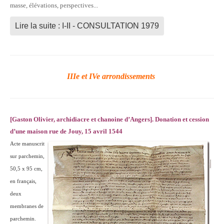
masse, élévations, perspectives...
Lire la suite : I-II - CONSULTATION 1979
IIIe et IVe arrondissements
[Gaston Olivier, archidiacre et chanoine d’Angers]. Donation et cession
d’une maison rue de Jouy, 15 avril 1544
Acte manuscrit
sur parchemin,
50,5 x 95 cm,
en français,
deux
membranes de
parchemin.