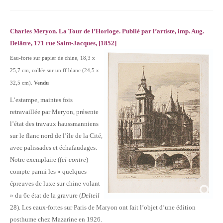
Charles Meryon. La Tour de l’Horloge. Publié par l’artiste, imp. Aug.
Delâtre, 171 rue Saint-Jacques, [1852]
Eau-forte sur papier de chine, 18,3 x
25,7 cm, collée sur un ff blanc (24,5 x
32,5 cm).
Vendu
L’estampe, maintes fois
retravaillée par Meryon, présente
l’état des travaux haussmanniens
sur le flanc nord de l’île de la Cité,
avec palissades et échafaudages.
Notre exemplaire ((
ci-contre
)
compte parmi les « quelques
épreuves de luxe sur chine volant
» du 6e état de la gravure (
Delteil
28). Les eaux-fortes sur Paris de Maryon ont fait l’objet d’une édition
posthume chez Mazarine en 1926.