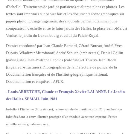
d'échelle - Traitements de jardins parisiens) et alterne plans et photos. Les
textes sont imprimés sur papier fort et les documents iconographiques sur
papier photo. L'usage ingénieux des rhodoïds permet notamment une
comparaison d'échelle entre le futur jardin des Halles, la place Saint-Marc à
Venise, le jardin du Luxembourg et celui du Palais-Royal.
Dossier coordonné par Jean-Claude Bernard, Gérard Bureau, André-Yves
Dupuis, Wladimir Mitrofanoff, André Schuch (architectes), Daniel Collin
(paysagiste), Jean-Philippe Lenclos (coloriste) et Thierry-Jean Bloch
(ingénieur-structures). Photographies de la Préfecture de police, de la
Documentation française et de l'Institut géographique national.
Documentation et enquêtes : APUR.
- Louis ARRETCHE, Claude et François-Xavier LALANNE. Le Jardin
des Halles. SEMAH. Juin 1981
In-folio à l’italienne (60 x 42 cm), reliure spirale de plastique noir, 21 planches non
foliotées dont la couv. illustrée protégée d’un rhodoïd avec titre imprimé. Petites
mouillures marginales en couv.