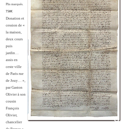
Plis marqués.
750€
Donation et
cession de «
la maison,
deux cours
puis
jardin…
assis en
ceste ville
de Paris rue
de Jouy… »,
par Gaston
Olivier à son
cousin
François
Olivier,
chancelier
de France «