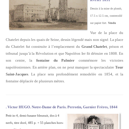
Dessin à la mine de plomb,
17.5 x 12.5 cm, contrecollé
sur papier fort.
Vendu
Vue de la place du
Chatelet depuis les quais de Seine, dessin légendé mais non signé. La place
du Chatelet fut construite à l’emplacement du
Grand Chatelet
, prison et
tribunal jusqu’à la Révolution et que Napoléon Ier fit détruire en 1808. En
son centre, la
fontaine du Palmier
commémore les victoires
napoléoniennes. En arrière plan, on ne peut manquer la spectaculaire
Tour
Saint-Jacques
. La place sera profondément remodelée en 1854, et la
fontaine déplacée de plusieurs mètres.
. Victor HUGO. Notre-Dame de Paris. Perrotin, Garnier Frères, 1844
Petit in-4, demi-basane bleunuit, dos à 4
nerfs, titre doré, 485 p. + 55 planches hors-