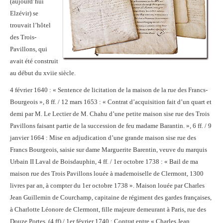
(aujourd’hui
Elzévir) se
trouvait l’hôtel
des Trois-
Pavillons, qui
avait été construit
au début du xviie siècle.
4 février 1640 : « Sentence de licitation de la maison de la rue des Francs-
Bourgeois », 8 ff. / 12 mars 1653 : « Contrat d’acquisition fait d’un quart et
demi par M. Le Lectier de M. Chahu d’une petite maison sise rue des Trois
Pavillons faisant partie de la succession de feu madame Barantin. », 6 ff. / 9
janvier 1664 : Mise en adjudication d’une grande maison sise rue des
Francs Bourgeois, saisie sur dame Marguerite Barentin, veuve du marquis
Urbain II Laval de Boisdauphin, 4 ff. / 1er octobre 1738 : « Bail de ma
maison rue des Trois Pavillons louée à mademoiselle de Clermont, 1300
livres par an, à compter du 1er octobre 1738 ». Maison louée par Charles
Jean Guillemin de Courchamp, capitaine de régiment des gardes françaises,
à Charlotte Léonore de Clermont, fille majeure demeurant à Paris, rue des
Douze Portes. (4 ff) / 1er février 1740 : Contrat entre « Charles Jean