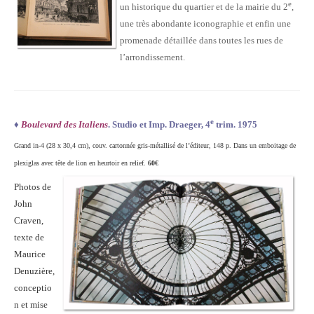
e
un historique du quartier et de la mairie du 2
,
une très abondante iconographie et enfin une
promenade détaillée dans toutes les rues de
l’arrondissement.
e
♦
Boulevard des Italiens
. Studio et Imp. Draeger, 4
trim. 1975
Grand in-4 (28 x 30,4 cm), couv. cartonnée gris-métallisé de l’éditeur, 148 p. Dans un emboitage de
plexiglas avec tête de lion en heurtoir en relief.
60€
Photos de
John
Craven,
texte de
Maurice
Denuzière,
conceptio
n et mise