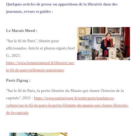
Quelques articles de presse ou apparitions de la librairie dans des
journaux, revues et guides :
Le Marais Mood :
"Sur le fil de Paris", libraire pour
afficionados. Article et photos signés Axel
G., 2021:
https://www.lemaraismood.fr/librairie-sur-
le-fil-de-paris-tellement-parisienne/
Paris Zigzag :
"Sur le fil de Paris, la petite librairie du Marais qui chante l'histoire de la
capitale", 2021 :
https://www.pariszigzag.fr/sortir-paris/tendances-
culture/sur-le-fil-de-paris-la-petite-librairie-du-marais-qui-chante-lhistoire-
de-la-capitale