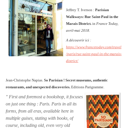
Jeffrey T. Iverson :
Parisian
Walkways: Rue Saint-Paul in the
Marais District.
in
France Today,
avril-mai 2018.
A découvrir ici :
https://www.francetoday.com/travel
/paris/rue-saint-paul-in-the-marais-
district/
Jean-Christophe Napias.
So Parisian ! Secret museums, authentic
restaurants, and unexpected discoveries.
Editions Parigramme.
" First and foremost a bookshop, it focuses
on just one thing : Paris. Paris in all its
forms, from all eras, available here in
multiple guises, stating with books, of
course, including old, even very old