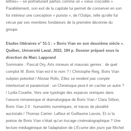
lettres» – se portraiturant parfois comme un « vieux crocodile ».
Parallèlement, son exil de la capitale lui permet de conserver en son
for intérieur une conception « puriste », de l’Oulipo, telle qu’elle fut
vécue par ses membres fondateurs de la première décennie du
groupe.
Etudes littéraires n° 51-1 : « Boris Vian en son deuxième siècle ».
Québec, Université Laval, 2022, 184 p. Dossier préparé sous la
direction de Marc Lapprand
Sommaire : Pascal Ory, Arts mineurs et mauvais genres : de quel
complot M. Boris Vian est-il le nom ? / Christophe Reig, Boris Vian
oulipien potentiel / Alistair Rolls,
Elles se rendent pas compte
intertextuel et paratextuel : un Chinetoque peut-il en cacher un autre ?
/ Lydia Couette, Vers une typologie des espaces oniriques dans
l’oeuvre romanesque et dramaturgique de Boris Vian / Clara Sitbon,
Boris Vian 2.0 : humanités numériques, et traces de pluralité
auctoriale / Thomas Carrier- Lafleur et Guillaume Lavoie, Et si la
poésie de Boris Vian n’était qu’un trucage cinématographique ? Une
lecture médiagénique de l'adaptation de
L'Ecume des jours
par Michel