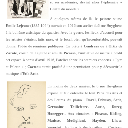
e
t ses académies, devint alors l’éphémère «
Centre du monde ».
A quelques mètres de là, le peintre suisse
Emile Lejeune
(1885-1964) ouvrait en 1916 son atelier du
6 rue Huyghens
à la bohème artistique du quartier. Avec la guerre, les lieux d’accueil pour
les artistes s’étaient faits rares, et le local, bien qu’inconfortable, pouvait
donner l’idée de réunions publiques. On prête à
Cendrars
ou à
Ortiz de
Zarate
, voisin de Lejeune et ami de
Picasso
, l’initiative de mettre à profit
cet espace. à partir d’avril 1916, l’atelier abrite les premiers concerts « Lyre
et Palette » ;
Cocteau
aurait profité d’une permission pour y découvrir la
musique d’Erik
Satie
.
En moins de deux années, le 6 rue Huyghens
expose et fait entendre le tout Paris des Arts et
des Lettres. Au piano :
Ravel, Debussy, Satie,
Germaine Tailleferre, Auric, Durey,
Honegger
... Aux cimaises :
Picasso, Kisling,
Matisse, Modigliani, Hayden, Lhote,
Severini
... Enfin à la déclamation :
Cocteau,