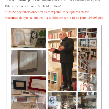
* Frank Claustrat pour
Connaissance des arts /
"La Modernité de Lyre et
Palette revit à la librairie Sur le fil de Paris" :
http://www.connaissancedesarts.com/peinture-sculpture/actus/la-
modernite-de-lyre-palette-revit-a-la-librairie-sur-le-fil-de-paris-108908.php