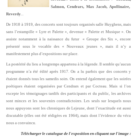
Salmon, Cendrars, Max Jacob, Apollinaire,
Reverdy
...
De 1918 à 1919, des concerts sont toujours organisés salle Huyghens, mais
sans l’estampille « Lyre et Palette », devenue « Palette et Musique ». On
assiste notamment à la naissance du futur « Groupe des Six », encore
présenté sous le vocable des « Nouveaux jeunes », mais il n’y a
manifestement plus d’expositions sur place.
La postérité du lieu a longtemps appartenu à la légende. Il semble qu’aucun
programme n’a été édité après 1917. On a lu parfois que des concerts y
étaient donnés tous les samedis soirs. On entend également que les soirées
poétiques étaient organisées par Cendrars et par Cocteau. Mais si l’on
excepte les témoignages tardifs des participants et du public, les archives
sont minces et les souvenirs contradictoires. Les seuls sur lesquels nous
nous appuyons sont les chroniques de Lejeune, dont l’exactitude est aussi
discutable (elles ont été rédigées en 1964), mais dont l’évidence du vécu
nous a convaincu.
Télécharger le catalogue de l'exposition en cliquant sur l'image :