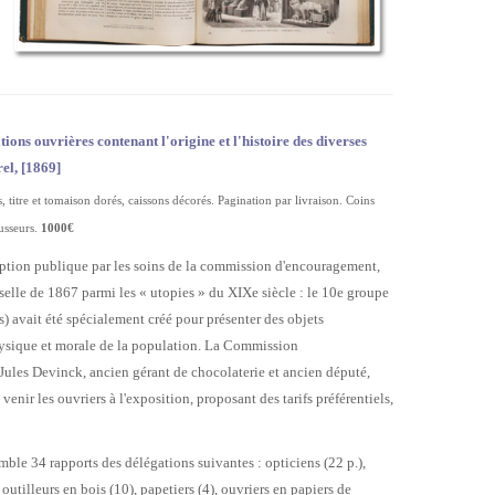
ons ouvrières contenant l'origine et l'histoire des diverses
el, [1869]
, titre et tomaison dorés, caissons décorés. Pagination par livraison. Coins
usseurs.
1000€
ription publique par les soins de la commission d'encouragement,
selle de 1867 parmi les « utopies » du XIXe siècle : le 10e groupe
) avait été spécialement créé pour présenter des objets
hysique et morale de la population. La Commission
Jules Devinck, ancien gérant de chocolaterie et ancien député,
 venir les ouvriers à l'exposition, proposant des tarifs préférentiels,
mble 34 rapports des délégations suivantes : opticiens (22 p.),
 outilleurs en bois (10), papetiers (4), ouvriers en papiers de