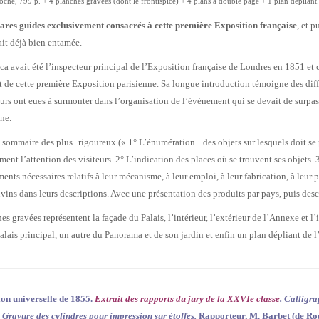
roché, 799 p. + 4 planches gravées (dont le frontispice) + 4 plans à double page + 1 plan dépliant.
rares guides exclusivement consacrés à cette première Exposition française
, et p
tait déjà bien entamée.
ca avait été l’inspecteur principal de l’Exposition française de Londres en 1851 et
 de cette première Exposition parisienne. Sa longue introduction témoigne des diff
urs ont eues à surmonter dans l’organisation de l’événement qui se devait de surpas
ne.
sommaire des plus rigoureux (« 1° L’énumération des objets sur lesquels doit se 
ment l’attention des visiteurs. 2° L’indication des places où se trouvent ses objets. 
ents nécessaires relatifs à leur mécanisme, à leur emploi, à leur fabrication, à leur p
vins dans leurs descriptions. Avec une présentation des produits par pays, puis descr
es gravées représentent la façade du Palais, l’intérieur, l’extérieur de l’Annexe et
alais principal, un autre du Panorama et de son jardin et enfin un plan dépliant de 
ion universelle de 1855.
Extrait des rapports du jury de la
XXVI
e classe
.
Calligrap
 Gravure des cylindres pour impression sur étoffes.
Rapporteur, M. Barbet (de Rou