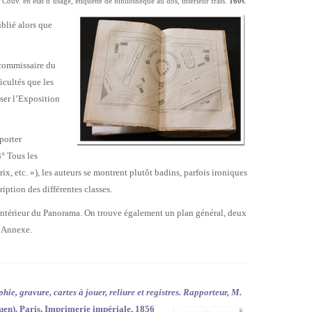
 Couv. en état d’usage, étiquette de bibliothèque au dos, intérieur frais.
160€
ublié alors que
 commissaire du
icultés que les
ser l’Exposition
porter
3° Tous les
rix, etc. »), les auteurs se montrent plutôt badins, parfois ironiques
iption des différentes classes.
 l’intérieur du Panorama. On trouve également un plan général, deux
l’Annexe.
hie, gravure, cartes à jouer, reliure et registres. Rapporteur, M.
en). Paris, Imprimerie impériale, 1856