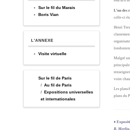
Petit in-8 b
Sur le fil du Marais
L’un des 
Boris Vian
celle-ci é
Henri Tres
classement
L'ANNEXE
organisate
londonien
Visite virtuelle
Malgré un 
principale
renseignem
Sur le fil de Paris
voire chau
Au fil de Paris
Les planch
Expositions universelles
plans du P
et internationales
♦
Exposit
R. Merlin,