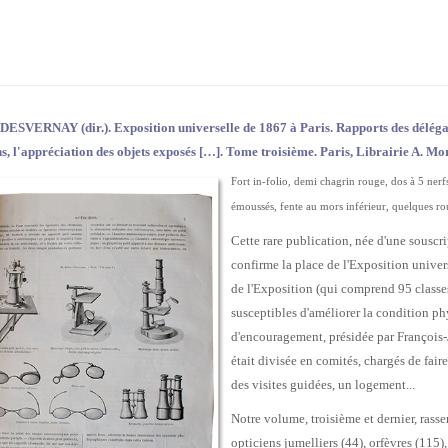
 DESVERNAY (dir.). Exposition universelle de 1867 à Paris. Rapports des délégati
s, l'appréciation des objets exposés […]. Tome troisième. Paris, Librairie A. Mor
Fort in-folio, demi chagrin rouge, dos à 5 nerfs
émoussés, fente au mors inférieur, quelques ro
Cette rare publication, née d'une sousc
confirme la place de l'Exposition univer
de l'Exposition (qui comprend 95 classes
susceptibles d'améliorer la condition p
d'encouragement, présidée par François-
était divisée en comités, chargés de faire
des visites guidées, un logement...
Notre volume, troisième et dernier, rasse
opticiens jumelliers (44), orfèvres (115),