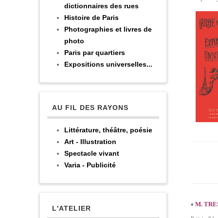
dictionnaires des rues
Histoire de Paris
Photographies et livres de
photo
Paris par quartiers
Expositions universelles...
AU FIL DES RAYONS
Littérature, théâtre, poésie
Art - Illustration
Spectacle vivant
Varia - Publicité
M. TR
♦
L'ATELIER