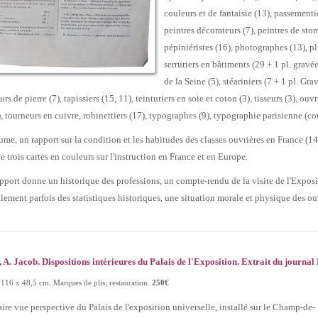
couleurs et de fantaisie (13), passementi
peintres décorateurs (7), peintres de store
pépiniéristes (16), photographes (13), plum
serruriers en bâtiments (29 + 1 pl. gravé
de la Seine (5), stéariniers (7 + 1 pl. Grav
eurs de pierre (7), tapissiers (15, 11), teinturiers en soie et coton (3), tisseurs (3), ou
), tourneurs en cuivre, robinettiers (17), typographes (9), typographie parisienne (c
ume, un rapport sur la condition et les habitudes des classes ouvrières en France (1
de trois cartes en couleurs sur l'instruction en France et en Europe.
port donne un historique des professions, un compte-rendu de la visite de l'Exposit
lement parfois des statistiques historiques, une situation morale et physique des ouv
, A. Jacob. Dispositions intérieures du Palais de l'Exposition. Extrait du journal
 116 x 48,5 cm. Marques de plis, restauration.
250€
ire vue perspective du Palais de l'exposition universelle, installé sur le Champ-de-