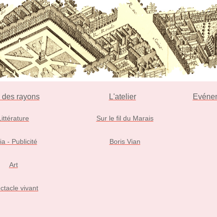
l des rayons
L'atelier
Evéne
Littérature
Sur le fil du Marais
ia - Publicité
Boris Vian
Art
ctacle vivant