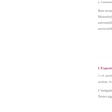
p. Couvertures
Rare recue
Monselet) 
universel
universell
L’Exposit
2 vol. grand
modeste, fr
L’intégral
Textes sig