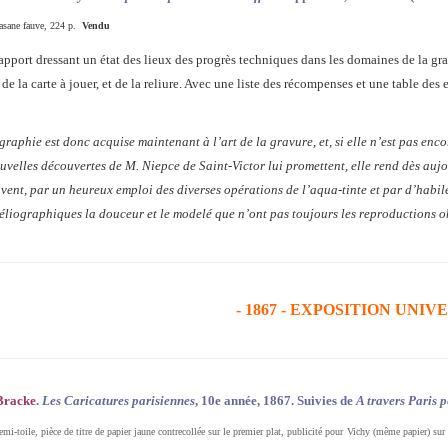
basane fauve, 224 p.
Vendu
apport dressant un état des lieux des progrès techniques dans les domaines de la gra
e la carte à jouer, et de la reliure. Avec une liste des récompenses et une table des e
graphie est donc acquise maintenant à l’art de la gravure, et, si elle n’est pas en
uvelles découvertes de M. Niepce de Saint-Victor lui promettent, elle rend dès auj
vent, par un heureux emploi des diverses opérations de l’aqua-tinte et par d’habil
éliographiques la douceur et le modelé que n’ont pas toujours les reproductions 
- 1867 - EXPOSITION UNI
Bracke
.
Les Caricatures parisiennes
, 10e année, 1867. Suivies de
A travers Paris p
i-toile, pièce de titre de papier jaune contrecollée sur le premier plat, publicité pour Vichy (même papier) sur