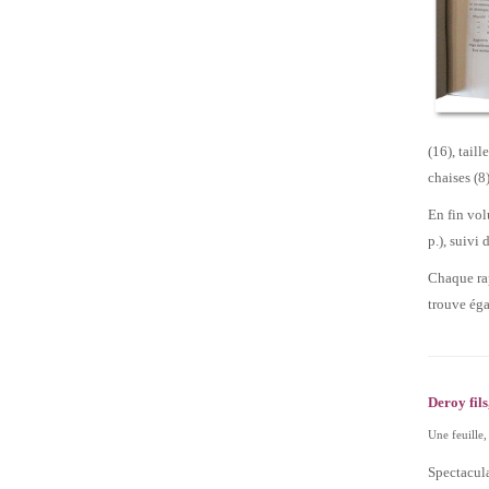
(16), taill
chaises (8
En fin vol
p.), suivi 
Chaque rap
trouve éga
Deroy fils
Une feuille,
Spectacula