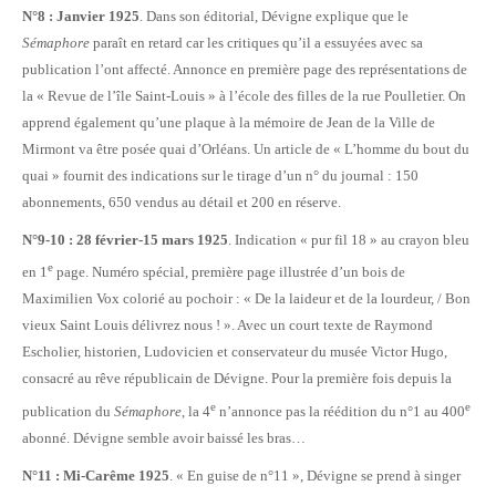
N°8 : Janvier 1925
. Dans son éditorial, Dévigne explique que le
Sémaphore
paraît en retard car les critiques qu’il a essuyées avec sa
publication l’ont affecté. Annonce en première page des représentations de
la « Revue de l’île Saint-Louis » à l’école des filles de la rue Poulletier. On
apprend également qu’une plaque à la mémoire de Jean de la Ville de
Mirmont va être posée quai d’Orléans. Un article de « L’homme du bout du
quai » fournit des indications sur le tirage d’un n° du journal : 150
abonnements, 650 vendus au détail et 200 en réserve.
N°9-10 : 28 février-15 mars 1925
. Indication « pur fil 18 » au crayon bleu
e
en 1
page. Numéro spécial, première page illustrée d’un bois de
Maximilien Vox colorié au pochoir : « De la laideur et de la lourdeur, / Bon
vieux Saint Louis délivrez nous ! ». Avec un court texte de Raymond
Escholier, historien, Ludovicien et conservateur du musée Victor Hugo,
consacré au rêve républicain de Dévigne. Pour la première fois depuis la
e
e
publication du
Sémaphore
, la 4
n’annonce pas la réédition du n°1 au 400
abonné. Dévigne semble avoir baissé les bras…
N°11 : Mi-Carême 1925
. « En guise de n°11 », Dévigne se prend à singer