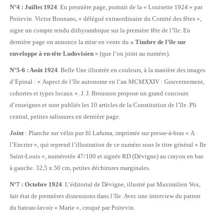
N°4 : Juillet 1924
. En première page, portrait de la « Louisette 1924 » par
Poitevin. Victor Bonnans, « délégué extraordinaire du Comité des fêtes »,
signe un compte rendu dithyrambique sur la première fête de l’île. En
dernière page on annonce la mise en vente du
« Timbre de l’île sur
enveloppe à en-tête Ludovisien
» (que l’on joint au numéro).
N°5-6 : Août 1924
. Belle Une illustrée en couleurs, à la manière des images
d’Epinal : « Aspect de l’île autonome en l’an MCMXXIV : Gouvernement,
cohortes et types locaux ». J. J. Brousson propose un grand concours
d’enseignes et sont publiés les 10 articles de la Constitution de l’île. Pli
central, petites salissures en dernière page.
Joint
: Planche sur vélin pur fil Lafuma, imprimée sur presse-à-bras « A
l’Encrier », qui reprend l’illustration de ce numéro sous le titre général « Ile
Saint-Louis », numérotée 47/100 et signée RD (Dévigne) au crayon en bas
à gauche. 32,5 x 50 cm, petites déchirures marginales.
N°7 : Octobre 1924
. L’éditorial de Dévigne, illustré par Maximilien Vox,
fait état de premières dissensions dans l’île. Avec une interview du patron
du bateau-lavoir « Marie », croqué par Poitevin.