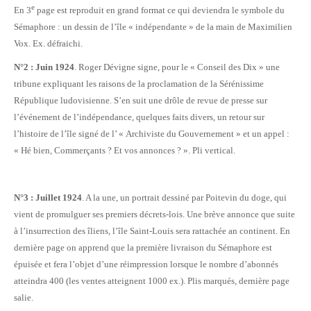
e
En 3
page est reproduit en grand format ce qui deviendra le symbole du
Sémaphore : un dessin de l’île « indépendante » de la main de Maximilien
Vox. Ex. défraichi.
N°2 : Juin 1924
. Roger Dévigne signe, pour le « Conseil des Dix » une
tribune expliquant les raisons de la proclamation de la Sérénissime
République ludovisienne. S’en suit une drôle de revue de presse sur
l’événement de l’indépendance, quelques faits divers, un retour sur
l’histoire de l’île signé de l’ « Archiviste du Gouvernement » et un appel :
« Hé bien, Commerçants ? Et vos annonces ? ». Pli vertical.
N°3 : Juillet 1924
. A la une, un portrait dessiné par Poitevin du doge, qui
vient de promulguer ses premiers décrets-lois. Une brève annonce que suite
à l’insurrection des îliens, l’île Saint-Louis sera rattachée an continent. En
dernière page on apprend que la première livraison du Sémaphore est
épuisée et fera l’objet d’une réimpression lorsque le nombre d’abonnés
atteindra 400 (les ventes atteignent 1000 ex.). Plis marqués, dernière page
salie.