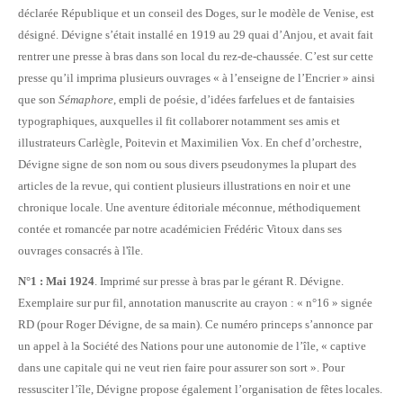
déclarée République et un conseil des Doges, sur le modèle de Venise, est
désigné. Dévigne s’était installé en 1919 au 29 quai d’Anjou, et avait fait
rentrer une presse à bras dans son local du rez-de-chaussée. C’est sur cette
presse qu’il imprima plusieurs ouvrages « à l’enseigne de l’Encrier » ainsi
que son
Sémaphore
, empli de poésie, d’idées farfelues et de fantaisies
typographiques, auxquelles il fit collaborer notamment ses amis et
illustrateurs Carlègle, Poitevin et Maximilien Vox. En chef d’orchestre,
Dévigne signe de son nom ou sous divers pseudonymes la plupart des
articles de la revue, qui contient plusieurs illustrations en noir et une
chronique locale. Une aventure éditoriale méconnue, méthodiquement
contée et romancée par notre académicien Frédéric Vitoux dans ses
ouvrages consacrés à l'île.
N°1 : Mai 1924
. Imprimé sur presse à bras par le gérant R. Dévigne.
Exemplaire sur pur fil, annotation manuscrite au crayon : « n°16 » signée
RD (pour Roger Dévigne, de sa main). Ce numéro princeps s’annonce par
un appel à la Société des Nations pour une autonomie de l’île, « captive
dans une capitale qui ne veut rien faire pour assurer son sort ». Pour
ressusciter l’île, Dévigne propose également l’organisation de fêtes locales.