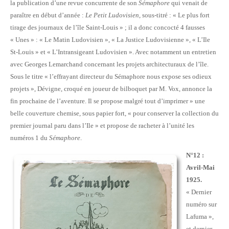
la publication d’une revue concurrente de son
Sémaphore
qui venait de
paraître en début d’année :
Le Petit Ludovisien
, sous-titré : « Le plus fort
tirage des journaux de l’île Saint-Louis » ; il a donc concocté 4 fausses
« Unes » : « Le Matin Ludovisien », « La Justice Ludovisienne », « L’Ile
St-Louis » et « L’Intransigeant Ludovisien ». Avec notamment un entretien
avec Georges Lemarchand concernant les projets architecturaux de l’île.
Sous le titre « l’effrayant directeur du Sémaphore nous expose ses odieux
projets », Dévigne, croqué en joueur de bilboquet par M. Vox, annonce la
fin prochaine de l’aventure. Il se propose malgré tout d’imprimer » une
belle couverture chemise, sous papier fort, « pour conserver la collection du
premier journal paru dans l’Ile » et propose de racheter à l’unité les
numéros 1 du
Sémaphore
.
N°12 :
Avril-Mai
1925.
« Dernier
numéro sur
Lafuma »,
et dernier