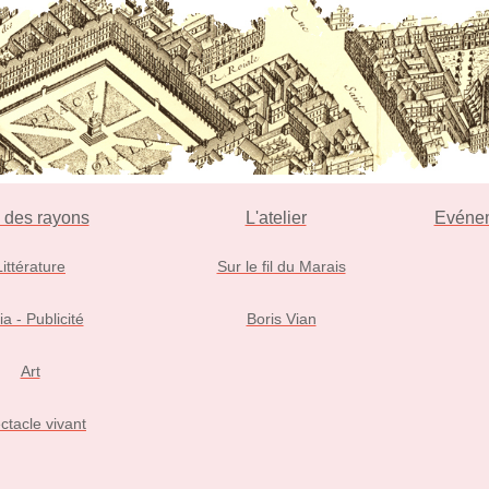
l des rayons
L'atelier
Evéne
Littérature
Sur le fil du Marais
ia - Publicité
Boris Vian
Art
ctacle vivant