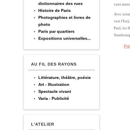
dictionnaires des rues
vues monum
Histoire de Paris
Avec nota
Photographies et livres de
vers l'Est
photo
Paul, les 
Paris par quartiers
Strasbourg
Expositions universelles...
Pré
AU FIL DES RAYONS
Littérature, théâtre, poésie
Art - Illustration
Spectacle vivant
Varia - Publicité
L'ATELIER