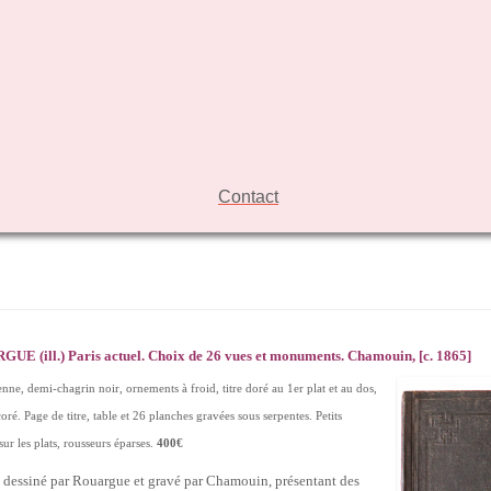
Contact
UE (ill.) Paris actuel. Choix de 26 vues et monuments. Chamouin, [c. 1865]
lienne, demi-chagrin noir, ornements à froid, titre doré au 1er plat et au dos,
coré. Page de titre, table et 26 planches gravées sous serpentes. Petits
sur les plats, rousseurs éparses.
400€
 dessiné par Rouargue et gravé par Chamouin, présentant des