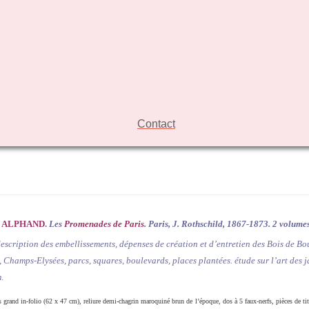
Contact
e
ALPHAND
.
Les
Promenades de Paris
.
Paris, J. Rothschild, 1867-1873
. 2 volume
description des embellissements, dépenses de création et d’entretien des Bois de Bo
 Champs-Elysées, parcs, squares, boulevards, places plantées. étude sur l’art des j
m
.
grand in-folio (62 x 47 cm), reliure demi-chagrin maroquiné brun de l’époque, dos à 5 faux-nerfs, pièces de tit