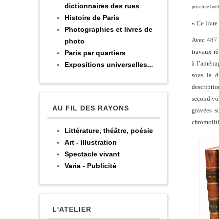
dictionnaires des rues
percaline bor
Histoire de Paris
« Ce livre
Photographies et livres de
Avec 487 g
photo
travaux ré
Paris par quartiers
à l’aménag
Expositions universelles...
sous la d
descriptio
second vol
AU FIL DES RAYONS
gravées s
chromolith
Littérature, théâtre, poésie
Art - Illustration
Spectacle vivant
Varia - Publicité
L'ATELIER