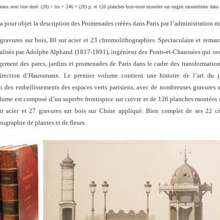
deaux avec titre doré. (20) + lix + 246 + (20) p. et 126 planches hors-texte montées sur onglet rassemblées dan
 a pour objet la description des Promenades créées dans Paris par l’administration m
ravures sur bois, 80 sur acier et 23 chromolithographies. Spectaculaire et remar
alisés par Adolphe Alphand (1817-1891), ingénieur des Ponts-et-Chaussées qui oeu
ement des parcs, jardins et promenades de Paris dans le cadre des transformation
irection d’Haussmann. Le premier volume contient une histoire de l’art du ja
n des embellissements des espaces verts parisiens, avec de nombreuses gravures s
ume est composé d’un superbe frontispice sur cuivre et de 126 planches montées s
ur acier et 27 gravures sur bois sur Chine appliqué. Bien complet de ses 22 c
ographie de plantes et de fleurs.