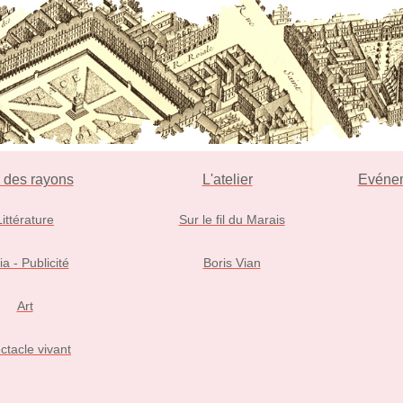
l des rayons
L'atelier
Evéne
Littérature
Sur le fil du Marais
ia - Publicité
Boris Vian
Art
ctacle vivant