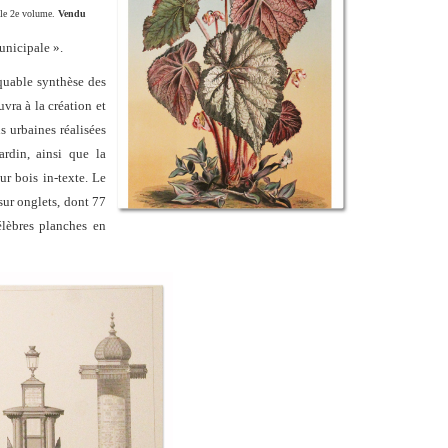
s le 2e volume.
Vendu
unicipale ».
quable synthèse des
vra à la création et
s urbaines réalisées
rdin, ainsi que la
ur bois in-texte. Le
ur onglets, dont 77
élèbres planches en