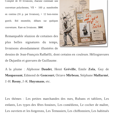
Complet de 10 livraisons, chacune contenant une
couverture polychrome, VII + 160 p. numérotées
en continu (16 p. par livraison), + 12 hors-textes
gravés. Bel ensemble, défauts sur quelques
couvertures. Rare en livraisons.
380€
Remarquable réunion de certaines des
plus belles signatures du temps,
livraisons abondamment illustrées de
dessins de Jean-François Raffaëlli, dont certains en couleurs. Héliogravures
de Dujardin et gravures de Guillaume.
A la plume : Alphonse
Daudet
, Henri
Gréville
, Emile
Zola
, Guy de
Maupassant
, Edmond de
Goncourt
, Octave
Mirbeau
, Stéphane
Mallarmé
,
J.-H.
Rosny
, J.-K.
Huysmans
, etc.
Les thèmes : Les petites marchandes des rues, Rubans et tabliers, Les
enfants, Les types des fêtes foraines, Les comédiens, Le cocher de maître,
Les ouvriers et les forgerons, Les Terrassiers, Les chiffonniers, Les habitués