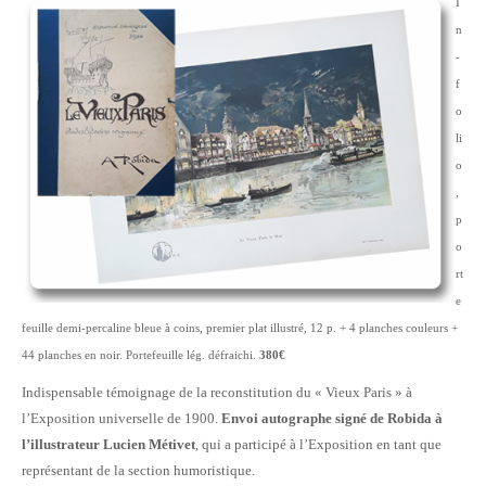
I
n
-
f
o
li
o
,
p
o
rt
e
feuille demi-percaline bleue à coins, premier plat illustré, 12 p. + 4 planches couleurs +
44 planches en noir. Portefeuille lég. défraichi.
380€
Indispensable témoignage de la reconstitution du « Vieux Paris » à
l’Exposition universelle de 1900.
Envoi autographe signé de Robida à
l’illustrateur Lucien Métivet
, qui a participé à l’Exposition en tant que
représentant de la section humoristique.